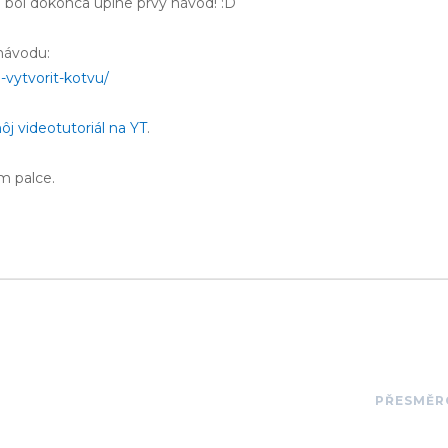
 bol dokonca úplne prvý návod! :D
návodu:
vytvorit-kotvu/
ôj videotutoriál na YT
.
m palce.
PŘESMĚR