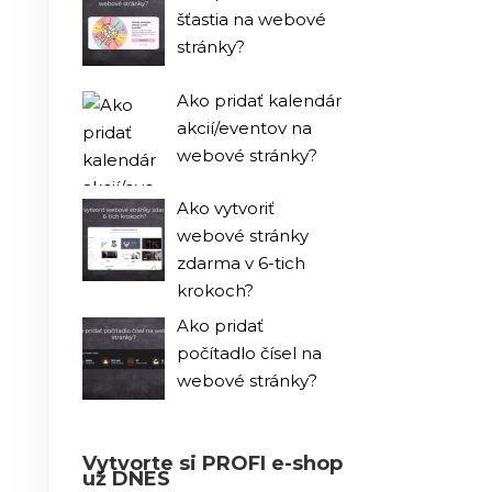
šťastia na webové
stránky?
Ako pridať kalendár
akcií/eventov na
webové stránky?
Ako vytvoriť
webové stránky
zdarma v 6-tich
krokoch?
Ako pridať
počítadlo čísel na
webové stránky?
Vytvorte si PROFI e-shop
už DNES