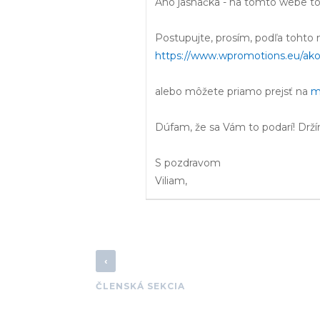
Áno jasnačka - na tomto webe to
Postupujte, prosím, podľa tohto 
https://www.wpromotions.eu/ako-
alebo môžete priamo prejsť na
m
Dúfam, že sa Vám to podarí! Drží
S pozdravom
Viliam,
‹
ČLENSKÁ SEKCIA