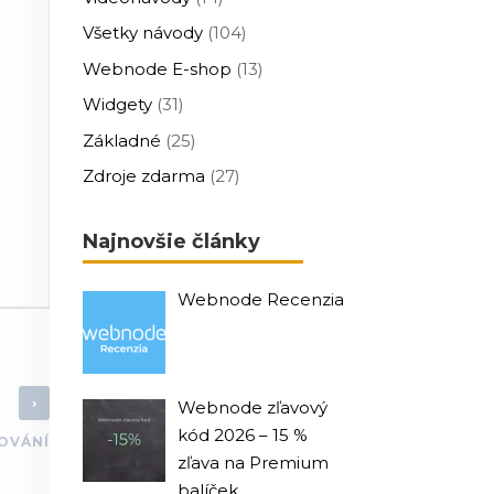
Všetky návody
(104)
Webnode E-shop
(13)
Widgety
(31)
Základné
(25)
Zdroje zdarma
(27)
Najnovšie články
Webnode Recenzia
›
Webnode zľavový
kód 2026 – 15 %
OVÁNÍ
zľava na Premium
balíček