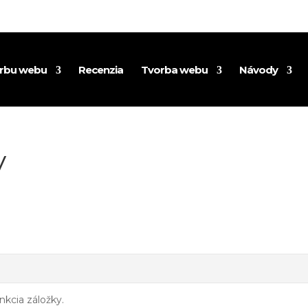
orbu webu
Recenzia
Tvorba webu
Návody
y
nkcia záložky.