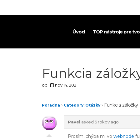
Úvod
TOP nástroje pre tv
Funkcia záložk
od
|
nov 14, 2021
›
›
Funkcia záložky
Poradna
Category: Otázky
Pavel
asked 5 rokov ago
Prosím, chýba mi vo
webnode
fu