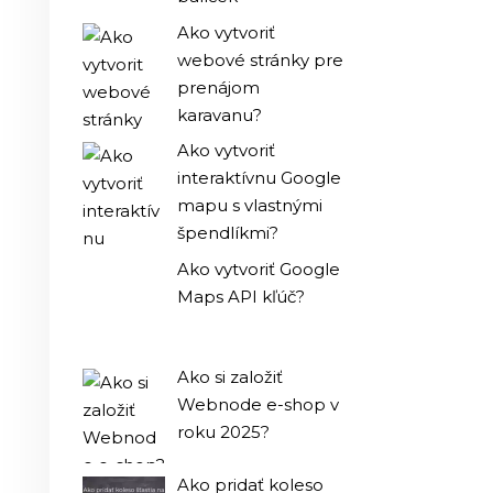
Ako vytvoriť
webové stránky pre
prenájom
karavanu?
Ako vytvoriť
interaktívnu Google
mapu s vlastnými
špendlíkmi?
Ako vytvoriť Google
Maps API kľúč?
Ako si založiť
Webnode e-shop v
roku 2025?
Ako pridať koleso