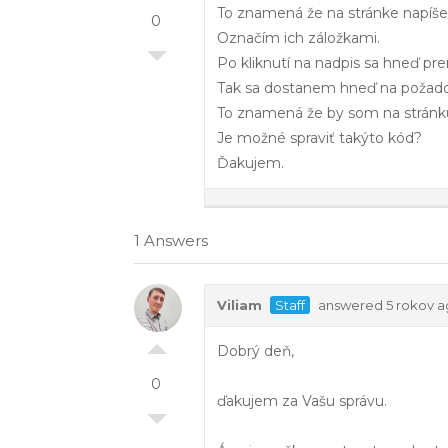
To znamená že na stránke napíšem
0
Označím ich záložkami.
Po kliknutí na nadpis sa hneď pre
Tak sa dostanem hneď na požadov
To znamená že by som na stránku
Je možné spraviť takýto kód?
Ďakujem.
1 Answers
Viliam
Staff
answered 5 rokov 
Dobrý deň,
0
ďakujem za Vašu správu.