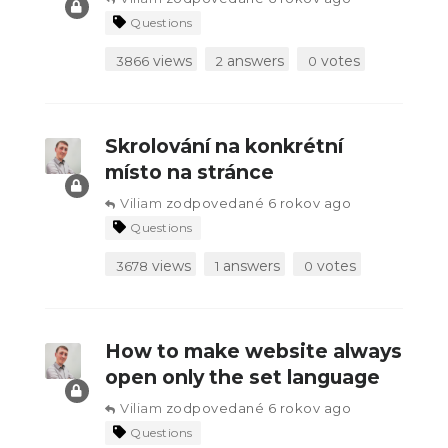
Questions
views
answers
votes
3866
2
0
Skrolování na konkrétní
místo na stránce
Viliam
zodpovedané 6 rokov ago
Questions
views
answers
votes
3678
1
0
How to make website always
open only the set language
Viliam
zodpovedané 6 rokov ago
Questions