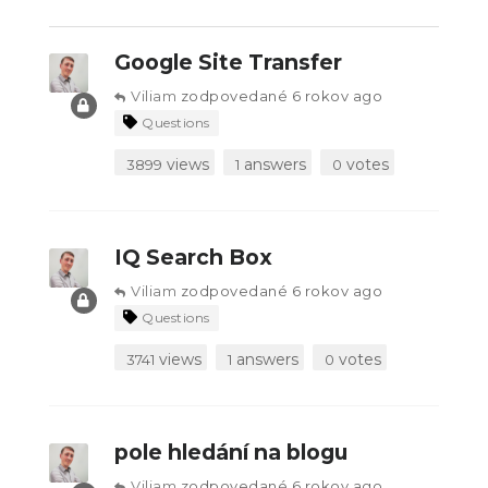
Google Site Transfer
Viliam
zodpovedané 6 rokov ago
Questions
views
answers
votes
3899
1
0
IQ Search Box
Viliam
zodpovedané 6 rokov ago
Questions
views
answers
votes
3741
1
0
pole hledání na blogu
Viliam
zodpovedané 6 rokov ago