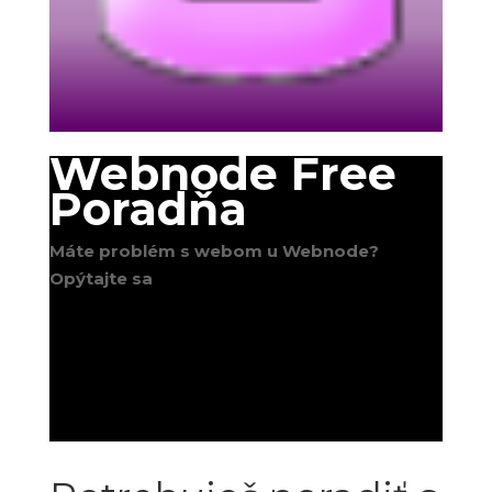
Webnode Free
Poradňa
Máte problém s webom u Webnode?
Opýtajte sa
;