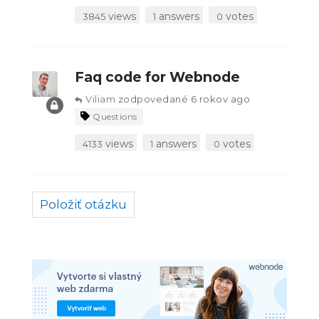
views
answers
votes
3845
1
0
Faq code for Webnode
Viliam
zodpovedané 6 rokov ago
Questions
views
answers
votes
4133
1
0
Položiť otázku