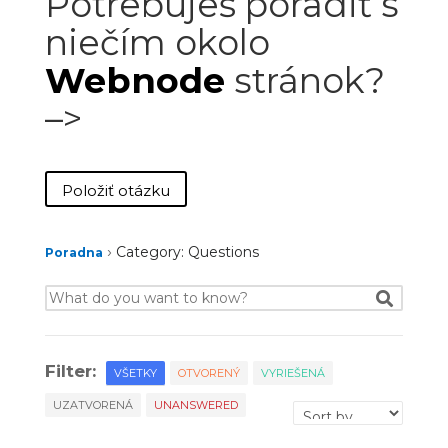
Potrebuješ poradiť s
niečím okolo
Webnode
stránok?
–>
Položiť otázku
›
Category: Questions
Poradna
Filter:
VŠETKY
OTVORENÝ
VYRIEŠENÁ
UZATVORENÁ
UNANSWERED