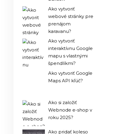
Ako vytvoriť
webové stránky pre
prenájom
karavanu?
Ako vytvoriť
interaktívnu Google
mapu s vlastnými
špendlíkmi?
Ako vytvoriť Google
Maps API kľúč?
Ako si založiť
Webnode e-shop v
roku 2025?
Ako pridať koleso