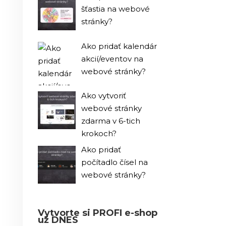
šťastia na webové
stránky?
Ako pridať kalendár
akcií/eventov na
webové stránky?
Ako vytvoriť
webové stránky
zdarma v 6-tich
krokoch?
Ako pridať
počítadlo čísel na
webové stránky?
Vytvorte si PROFI e-shop
už DNES