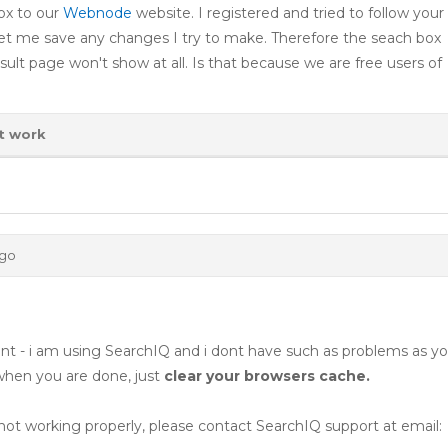
box to our
Webnode
website. I registered and tried to follow your
let me save any changes I try to make. Therefore the seach box
sult page won't show at all. Is that because we are free users of
t work
ago
nt - i am using SearchIQ and i dont have such as problems as yo
hen you are done, just
clear your browsers cache.
s not working properly, please contact SearchIQ support at email: