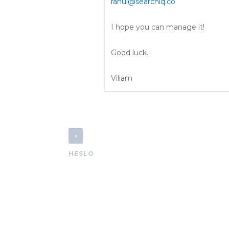
rahul@searchiq.co
I hope you can manage it!
Good luck.
Viliam
‹
HESLO