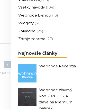
Všetky návody
(104)
Webnode E-shop
(13)
Widgety
(31)
Základné
(25)
Zdroje zdarma
(27)
Najnovšie články
›
Webnode Recenzia
DATEL
Webnode zľavový
kód 2026 – 15 %
zľava na Premium
balíček