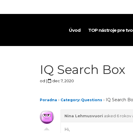
Úvod
TOP nástroje pre tv
IQ Search Box
od
|
dec 7, 2020
›
›
IQ Search B
Poradna
Category: Questions
Nina Lehmusvuori
asked 6 rokov
Hi,