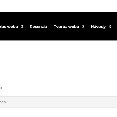
orbu webu
Recenzia
Tvorba webu
Návody
ox
 ago