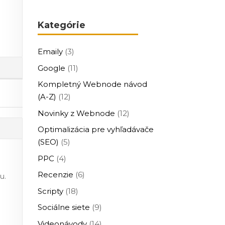
Kategórie
Emaily
(3)
Google
(11)
Kompletný Webnode návod
(A-Z)
(12)
Novinky z Webnode
(12)
Optimalizácia pre vyhľadávače
(SEO)
(5)
PPC
(4)
Recenzie
(6)
u.
Scripty
(18)
Sociálne siete
(9)
Videonávody
(14)