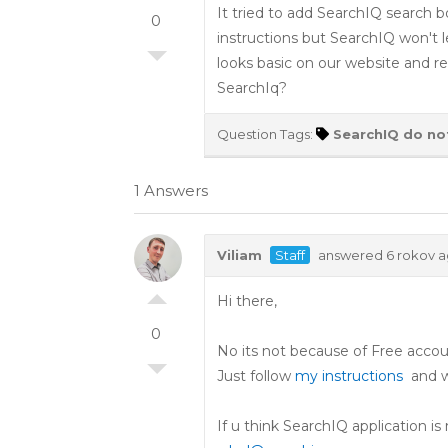
It tried to add SearchIQ search 
0
instructions but SearchIQ won't 
looks basic on our website and re
SearchIq?
Question Tags:
SearchIQ do no
1 Answers
Viliam
Staff
answered 6 rokov 
Hi there,
0
No its not because of Free accou
Just follow
my instructions
and w
If u think SearchIQ application i