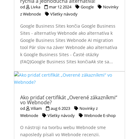
rýchla a jednoduchá alternatíva!
od
Livka
mar 12 2024
Google
Novinky
z Webnode
Všetky návody
Google Business Sites končia Google Business
Sites - alternatívy Webnode ako alternatíva k
Google Business Sites Webnode AI migration
tool Pár slov na záver Webnode ako alternatíva
k Google Business Sites - Časté otázky
(FAQ)Google Business Sites končiaAk ste sa...
Ako pridať certifikát „Overené zákazníkmi“
vo Webnode?
od
Viliam
aug 6 2023
Novinky z
Webnode
Všetky návody
Webnode E-shop
O nástroji na tvorbu webu Webnode sme
naposledy písali vo Webnode recenzii.