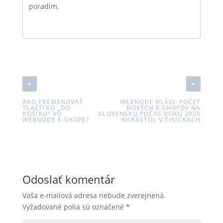
poradím.
‹
›
AKO PREMENOVAŤ
WEBNODE HLÁSI: POČET
TLAČÍTKO „DO
NOVÝCH E-SHOPOV NA
KOŠÍKU“ VO
SLOVENSKU POČAS ROKU 2020
WEBNODE E-SHOPE?
NARÁSTOL V TISÍCKACH
Odoslať komentár
Vaša e-mailová adresa nebude zverejnená.
Vyžadované polia sú označené
*