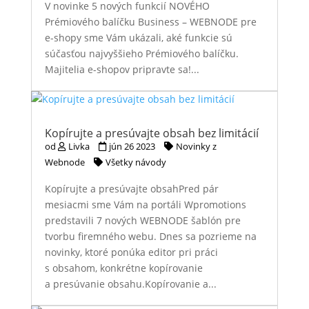
V novinke 5 nových funkcií NOVÉHO
Prémiového balíčku Business – WEBNODE pre
e-shopy sme Vám ukázali, aké funkcie sú
súčasťou najvyššieho Prémiového balíčku.
Majitelia e-shopov pripravte sa!...
Kopírujte a presúvajte obsah bez limitácií
od
Livka
jún 26 2023
Novinky z
Webnode
Všetky návody
Kopírujte a presúvajte obsahPred pár
mesiacmi sme Vám na portáli Wpromotions
predstavili 7 nových WEBNODE šablón pre
tvorbu firemného webu. Dnes sa pozrieme na
novinky, ktoré ponúka editor pri práci
s obsahom, konkrétne kopírovanie
a presúvanie obsahu.Kopírovanie a...