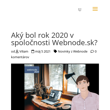
Aký bol rok 2020 v
spoločnosti Webnode.sk?
od
Viliam
máj 5 2021
Novinky z Webnode
0
komentárov