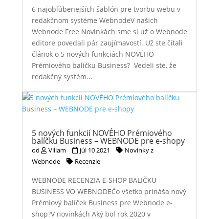
6 najobľúbenejších šablón pre tvorbu webu v
redakčnom systéme WebnodeV našich
Webnode Free Novinkách sme si už o Webnode
editore povedali pár zaujímavostí. Už ste čítali
článok o 5 nových funkciách NOVÉHO
Prémiového balíčku Business? Vedeli ste, že
redakčný systém...
5 nových funkcií NOVÉHO Prémiového
balíčku Business – WEBNODE pre e-shopy
od
Viliam
júl 10 2021
Novinky z
Webnode
Recenzie
WEBNODE RECENZIA E-SHOP BALIČKU
BUSINESS VO WEBNODEČo všetko prináša nový
Prémiový balíček Business pre Webnode e-
shop?V novinkách Aký bol rok 2020 v