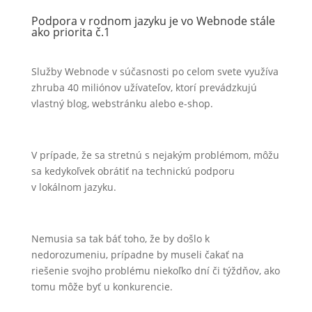
Podpora v rodnom jazyku je vo Webnode stále
ako priorita č.1
Služby Webnode v súčasnosti po celom svete využíva
zhruba 40 miliónov užívateľov, ktorí prevádzkujú
vlastný blog, webstránku alebo e-shop.
V prípade, že sa stretnú s nejakým problémom, môžu
sa kedykoľvek obrátiť na technickú podporu
v lokálnom jazyku.
Nemusia sa tak báť toho, že by došlo k
nedorozumeniu, prípadne by museli čakať na
riešenie svojho problému niekoľko dní či týždňov, ako
tomu môže byť u konkurencie.