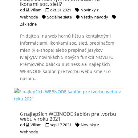
ikonami soc. sietí?
od
Viliam
okt 31 2021
Novinky z
Webnode
Sociálne siete
Všetky návody
Základné
Pridajte si na web hornú lištu s kontaktnými
informáciami, ikonkami soc. sietí, prepínačom
mien (v e-shope) alebo prepínač jazykov
(vlajky).V novinkách 5 nových funkcií NOVÉHO
Prémiového balíčku Business a 6 najlepších
WEBNODE šablón pre tvorbu webu sme si o
našom...
6 najlepších WEBNODE šablón pre tvorbu
webu v roku 2021
od
Viliam
sep 17 2021
Novinky z
Webnode