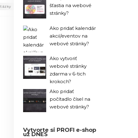
šťastia na webové
tázky
stránky?
Ako pridať kalendár
akcií/eventov na
webové stránky?
Ako vytvoriť
webové stránky
zdarma v 6-tich
krokoch?
Ako pridať
počítadlo čísel na
webové stránky?
Vytvorte si PROFI e-shop
už DNES