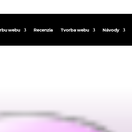
orbu webu
Recenzia
Tvorba webu
Návody