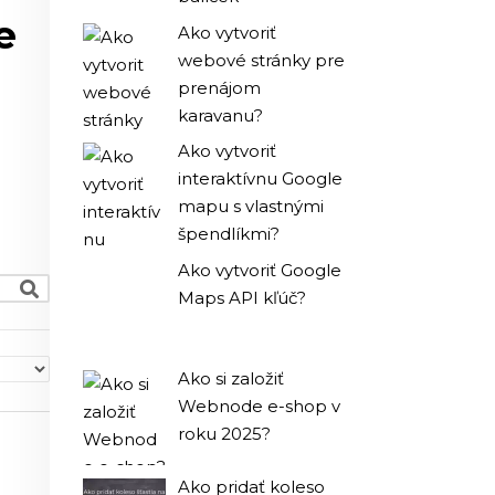
e
Ako vytvoriť
webové stránky pre
prenájom
karavanu?
Ako vytvoriť
interaktívnu Google
mapu s vlastnými
špendlíkmi?
Ako vytvoriť Google
Maps API kľúč?
Ako si založiť
Webnode e-shop v
roku 2025?
Ako pridať koleso