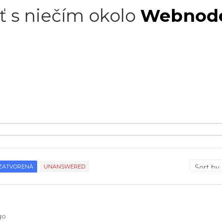
ť s niečím okolo
Webnod
ZATVORENÁ
UNANSWERED
go