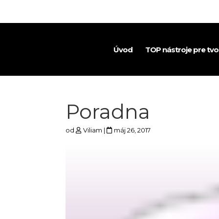
Úvod
TOP nástroje pre tv
Poradna
od
Viliam
|
máj 26, 2017