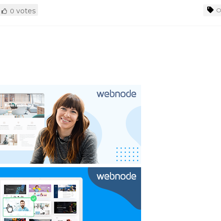
votes
O
0