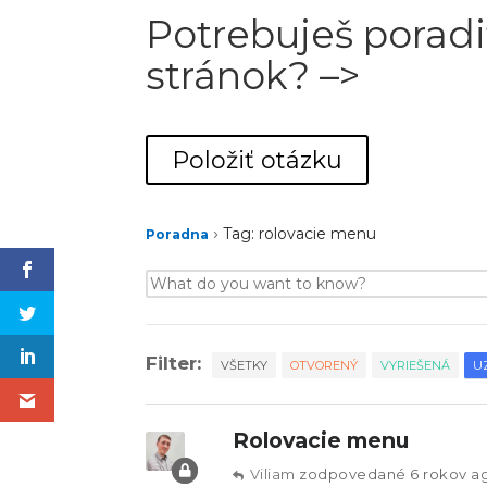
Potrebuješ poradi
stránok? –>
Položiť otázku
›
Tag: rolovacie menu
Poradna
Filter:
VŠETKY
OTVORENÝ
VYRIEŠENÁ
U
Rolovacie menu
Viliam
zodpovedané 6 rokov a