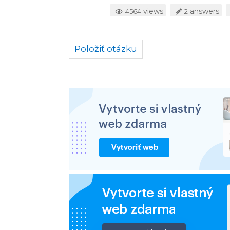
views
answers
4564
2
Položiť otázku