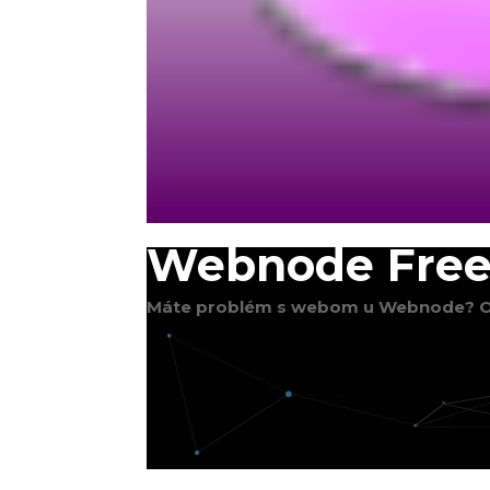
Webnode Free
Máte problém s webom u Webnode? O
;