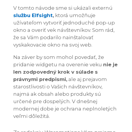
V tomto návode sme si ukázali externú
službu Elfsight
,
ktorá umožňuje
užívateľom vytvoriť jednoduché pop-up
okno a overiť vek návštevníkov. Som rád,
že sa Vám podarilo nainštalovať
vyskakovacie okno na svoj web.
Na záver by som mohol povedať, že
pridanie widgetu na overenie veku
nie je
len zodpovedný krok v súlade s
právnymi predpismi,
ale aj prejavom
starostlivosti o Vašich návštevníkov,
najmä ak obsah alebo produkty sú
určené pre dospelých. V dnešnej
modernej dobe je ochrana neplnoletých
veľmi dôležitá.