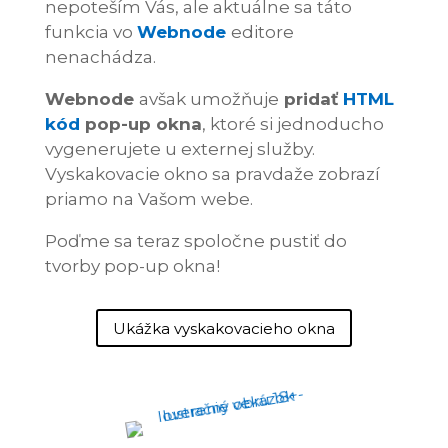
nepoteším Vás, ale aktuálne sa táto
funkcia vo
Webnode
editore
nenachádza.
Webnode
avšak umožňuje
pridať
HTML
kód
pop-up okna
, ktoré si jednoducho
vygenerujete u externej služby.
Vyskakovacie okno sa pravdaže zobrazí
priamo na Vašom webe.
Poďme sa teraz spoločne pustiť do
tvorby pop-up okna!
Ukážka vyskakovacieho okna