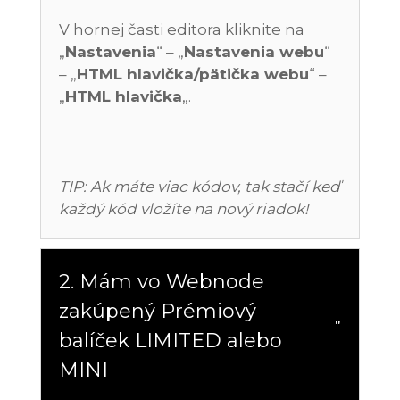
V hornej časti editora kliknite na
„
Nastavenia
“ – „
Nastavenia webu
“
– „
HTML hlavička/pätička webu
“ –
„
HTML hlavička
„.
TIP: Ak máte viac kódov, tak stačí keď
každý kód vložíte na nový riadok!
2. Mám vo Webnode
zakúpený Prémiový
balíček LIMITED alebo
MINI