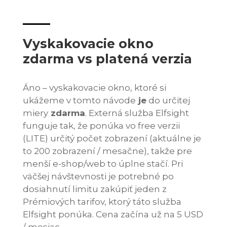
Vyskakovacie okno
zdarma vs platená verzia
Áno – vyskakovacie okno, ktoré si
ukážeme v tomto návode
je
do určitej
miery
zdarma
. Externá služba Elfsight
funguje tak, že ponúka vo free verzii
(LITE) určitý počet zobrazení (aktuálne je
to 200 zobrazení / mesačne), takže pre
menší e-shop/web to úplne stačí. Pri
väčšej návštevnosti je potrebné po
dosiahnutí limitu zakúpiť jeden z
Prémiových tarifov, ktorý táto služba
Elfsight ponúka. Cena začína už na 5 USD
/ mesiac.