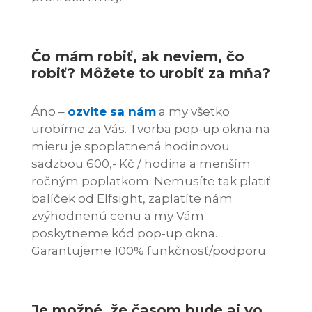
Čo mám robiť, ak neviem, čo
robiť? Môžete to urobiť za mňa?
Áno –
ozvite sa nám
a my všetko
urobíme za Vás. Tvorba pop-up okna na
mieru je spoplatnená hodinovou
sadzbou 600,- Kč / hodina a menším
ročným poplatkom. Nemusíte tak platiť
balíček od Elfsight, zaplatíte nám
zvýhodnenú cenu a my Vám
poskytneme kód pop-up okna.
Garantujeme 100% funkčnosť/podporu.
Je možné, že časom bude aj vo