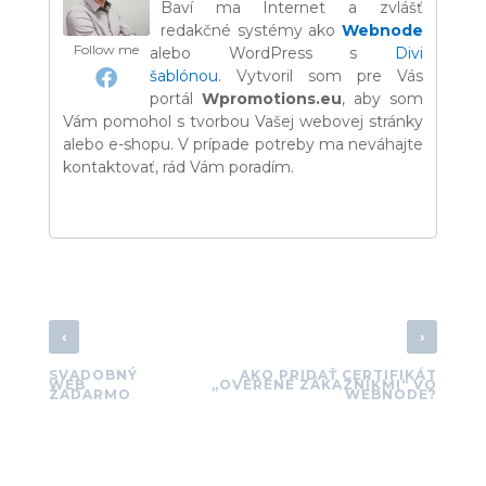
Baví ma Internet a zvlášť
redakčné systémy ako
Webnode
Follow me
alebo WordPress s
Divi
šablónou
. Vytvoril som pre Vás
portál
Wpromotions.eu
, aby som
Vám pomohol s tvorbou Vašej webovej stránky
alebo e-shopu. V prípade potreby ma neváhajte
kontaktovať, rád Vám poradím.
‹
›
SVADOBNÝ
AKO PRIDAŤ CERTIFIKÁT
WEB
„OVERENÉ ZÁKAZNÍKMI“ VO
ZADARMO
WEBNODE?