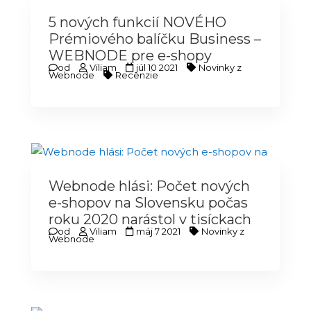
5 nových funkcií NOVÉHO
Prémiového balíčku Business –
WEBNODE pre e-shopy
od
Viliam
júl 10 2021
Novinky z
Webnode
Recenzie
Webnode hlási: Počet nových
e-shopov na Slovensku počas
roku 2020 narástol v tisíckach
od
Viliam
máj 7 2021
Novinky z
Webnode