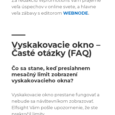
Za redakciu Wpromotions Vám prajeme
veľa úspechov v online svete, a hlavne
veľa zábavy s editorom
WEBNODE
.
Vyskakovacie okno –
Časté otázky (FAQ)
Čo sa stane, keď presiahnem
mesačný limit zobrazení
vyskakovacieho okna?
Vyskakovacie okno prestane fungovať a
nebude sa návštevníkom zobrazovať.
Elfsight Vám pošle upozornenie, že ste
prekročil limity.