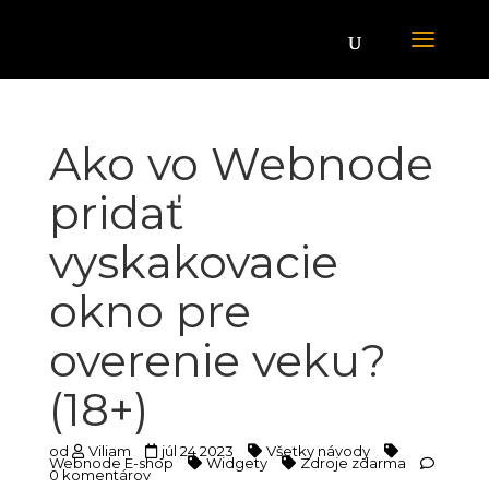
Ako vo Webnode
pridať
vyskakovacie
okno pre
overenie veku?
(18+)
od
Viliam
júl 24 2023
Všetky návody
Webnode E-shop
Widgety
Zdroje zdarma
0 komentárov