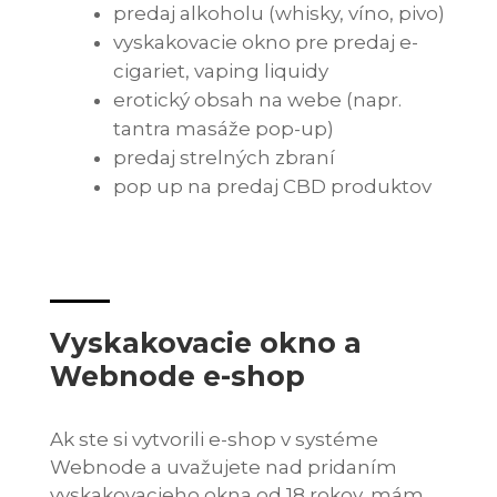
predaj alkoholu (whisky, víno, pivo)
vyskakovacie okno pre predaj e-
cigariet, vaping liquidy
erotický obsah na webe (napr.
tantra masáže pop-up)
predaj strelných zbraní
pop up na predaj CBD produktov
Vyskakovacie okno a
Webnode e-shop
Ak ste si vytvorili e-shop v systéme
Webnode a uvažujete nad pridaním
vyskakovacieho okna od 18 rokov, mám