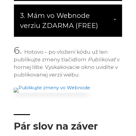
3. Mám vo Webnode
verziu ZDARMA (FREE)
6.
Hotovo – po vložení kódu už len
publikujte zmeny tlačidlom
Publikovať
v
hornej lište. Vyskakovacie okno uvidíte v
publikovanej verzii webu.
Pár slov na záver