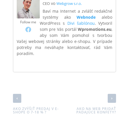
vo
CEO
Webgrow s.r.o.
Baví ma Internet a zvlášť redakčné
systémy ako
Webnode
alebo
Follow me
WordPress s
Divi šablónou
. Vytvoril
som pre Vás portál
Wpromotions.eu
,
aby som Vám pomohol s tvorbou
Vašej webovej stránky alebo e-shopu. V prípade
potreby ma neváhajte kontaktovať, rád Vám
poradím.
‹
›
AKO ZVÝŠIŤ PREDAJ V E-
AKO NA WEB PRIDAŤ
SHOPE O 7-18 % ?
PADAJÚCE KONFETY?