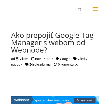
Ako prepojiť Google Tag
Manager s webom od
Webnode?
od
Viliam
nov 27 2019
Google
Všetky
návody
Zdroje zdarma
0 komentárov