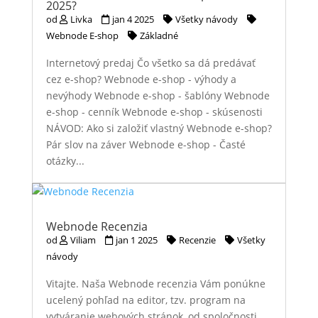
2025?
od
Livka
jan 4 2025
Všetky návody
Webnode E-shop
Základné
Internetový predaj Čo všetko sa dá predávať
cez e-shop? Webnode e-shop - výhody a
nevýhody Webnode e-shop - šablóny Webnode
e-shop - cenník Webnode e-shop - skúsenosti
NÁVOD: Ako si založiť vlastný Webnode e-shop?
Pár slov na záver Webnode e-shop - Časté
otázky...
Webnode Recenzia
od
Viliam
jan 1 2025
Recenzie
Všetky
návody
Vitajte. Naša Webnode recenzia Vám ponúkne
ucelený pohľad na editor, tzv. program na
vytváranie webových stránok, od spoločnosti