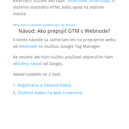
externých služieb ako napr.
Smartlook
,
Smartsupp
, či
vloženie vlastného HTML kódu apod na jednom
mieste.
Zdroj:
https://cs.wikipedia.org/wiki/Google_Tag_Manager
Návod: Ako prepojiť GTM s
Webnode
?
V tomto návode sa zameriam len na prepojenie webu
od
Webnode
so službou Google Tag Manager.
Ak neviete ako túto službu používať odporučím Vám
oficiálny návod
od Googlu.
Návod rozdelím na 2 časti:
Registrácia a získanie kódov
Vloženie kódov na web a overenie