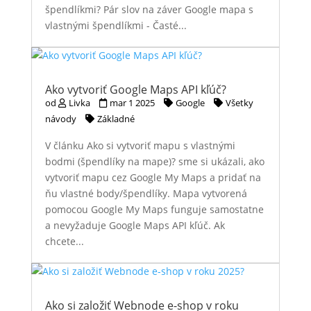
špendlíkmi? Pár slov na záver Google mapa s
vlastnými špendlíkmi - Časté...
Ako vytvoriť Google Maps API kľúč?
od
Livka
mar 1 2025
Google
Všetky
návody
Základné
V článku Ako si vytvoriť mapu s vlastnými
bodmi (špendlíky na mape)? sme si ukázali, ako
vytvoriť mapu cez Google My Maps a pridať na
ňu vlastné body/špendlíky. Mapa vytvorená
pomocou Google My Maps funguje samostatne
a nevyžaduje Google Maps API kľúč. Ak
chcete...
Ako si založiť Webnode e-shop v roku