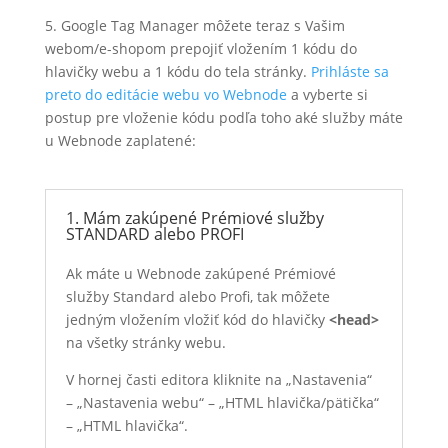
5.
Google Tag Manager m
ôžete teraz s Vašim
webom/e-shopom prepojiť vložením 1 kódu do
hlavičky webu a 1 kódu do tela stránky.
Prihláste sa
preto do editácie webu vo Webnode
a vyberte si
postup pre vloženie kódu podľa toho aké služby máte
u Webnode zaplatené:
1. Mám zakúpené Prémiové služby
STANDARD alebo PROFI
Ak máte u Webnode zakúpené Prémiové
služby Standard alebo Profi, tak môžete
jedným vložením vložiť kód do hlavičky
<head>
na všetky stránky webu.
V hornej časti editora kliknite na „Nastavenia“
– „Nastavenia webu“ – „HTML hlavička/pätička“
– „HTML hlavička“.