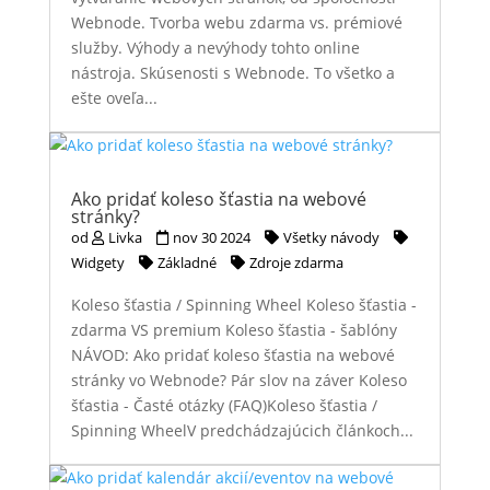
Webnode. Tvorba webu zdarma vs. prémiové
služby. Výhody a nevýhody tohto online
nástroja. Skúsenosti s Webnode. To všetko a
ešte oveľa...
Ako pridať koleso šťastia na webové
stránky?
od
Livka
nov 30 2024
Všetky návody
Widgety
Základné
Zdroje zdarma
Koleso šťastia / Spinning Wheel Koleso šťastia -
zdarma VS premium Koleso šťastia - šablóny
NÁVOD: Ako pridať koleso šťastia na webové
stránky vo Webnode? Pár slov na záver Koleso
šťastia - Časté otázky (FAQ)Koleso šťastia /
Spinning WheelV predchádzajúcich článkoch...