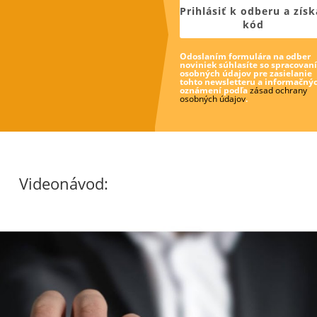
Prihlásiť k odberu a získ
kód
Odoslaním formulára na odber
noviniek súhlasíte so spracovan
osobných údajov pre zasielanie
tohto newsletteru a informačný
oznámení podľa
zásad ochrany
osobných údajov
.
Videonávod: