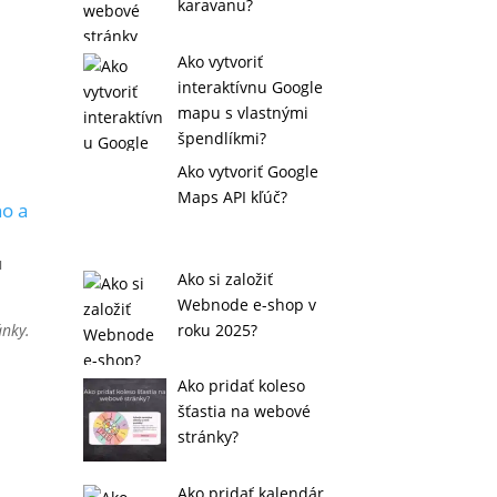
karavanu?
Ako vytvoriť
interaktívnu Google
mapu s vlastnými
špendlíkmi?
Ako vytvoriť Google
Maps API kľúč?
ho a
u
Ako si založiť
Webnode e-shop v
roku 2025?
ánky.
Ako pridať koleso
šťastia na webové
stránky?
Ako pridať kalendár