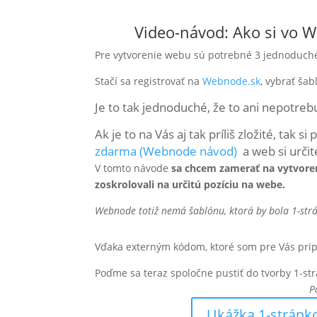
Video-návod: Ako si vo
W
Pre vytvorenie webu sú potrebné 3 jednoduché
Stačí sa registrovať na
Webnode.sk
, vybrať ša
Je to tak jednoduché, že to ani nepotreb
Ak je to na Vás aj tak príliš zložité, tak s
zdarma (Webnode návod)
a web si určit
V tomto návode
sa chcem zamerať na vytvore
zoskrolovali na určitú pozíciu na webe.
Webnode totiž nemá šablónu, ktorá by bola 1-strá
Vďaka externým kódom, ktoré som pre Vás pripr
Poďme sa teraz spoločne pustiť do tvorby 1-st
P
Ukážka 1-stránk