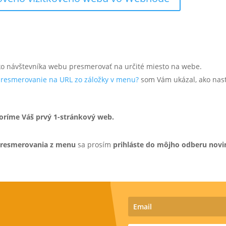
ko návštevníka webu presmerovať na určité miesto na webe.
presmerovanie na URL zo záložky v menu?
som Vám ukázal, ako nast
voríme Váš prvý 1-stránkový web.
resmerovania z menu
sa prosím
prihláste do môjho odberu novi