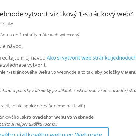
ebnode
vytvoriť vizitkový 1-stránkový web?
 kroky.
blónu a do 1 minúty máte web vytvorený.
uje návod.
i prečítajte môj návod
Ako si vytvoriť web stránku jednoduc
e zvládnete vytvoriť.
nie 1-stránkového webu
vo Webnode a to tak, aby
položky v Men
nková a položky v Menu by po kliknutí zoskrolovali v rámci úvodnej str
avil, to ale spoločne zvládneme nastaviť:)
ránkového „
skrolovacieho“ webu vo Webnode
.
ozrite si najprv ukážku (demo):
ového vizitkového webu vo Webnode