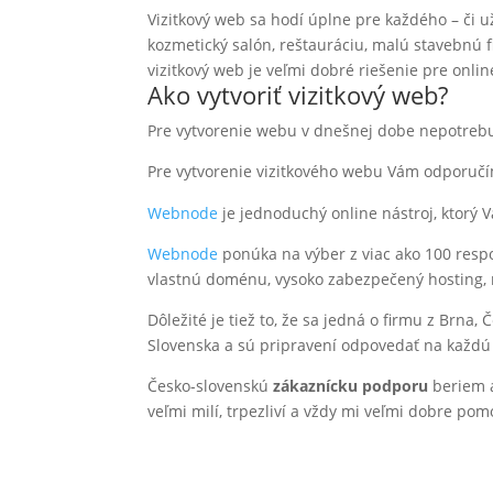
Vizitkový web sa hodí úplne pre každého – či 
kozmetický salón, reštauráciu, malú stavebnú f
vizitkový web je veľmi dobré riešenie pre onlin
Ako vytvoriť vizitkový web?
Pre vytvorenie webu v dnešnej dobe nepotrebu
Pre vytvorenie vizitkového webu Vám odporuč
Webnode
je jednoduchý online nástroj, ktorý 
Webnode
ponúka na výber z viac ako 100 resp
vlastnú doménu, vysoko zabezpečený hosting, m
Dôležité je tiež to, že sa jedná o firmu z Brna
Slovenska a sú pripravení odpovedať na každú
Česko-slovenskú
zákaznícku podporu
beriem 
veľmi milí, trpezliví a vždy mi veľmi dobre po