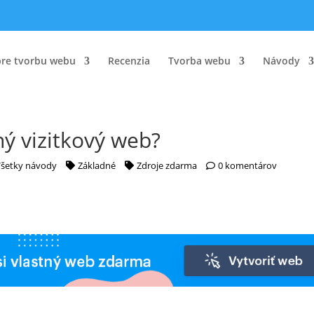
pre tvorbu webu
Recenzia
Tvorba webu
Návody
hý vizitkový web?
Všetky návody
Základné
Zdroje zdarma
0 komentárov