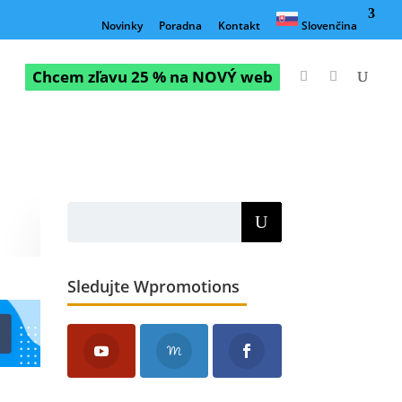
Novinky
Poradna
Kontakt
Slovenčina
Chcem zľavu 25 % na NOVÝ web
Sledujte Wpromotions