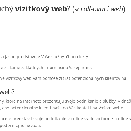
uchý
vizitkový web
?
(
scroll-ovací web
)
a jasne predstavuje Vaše služby, či produkty.
re získanie základných informácií o Vašej firme.
ráve vizitkový web Vám pomôže získať potencionálnych klientov na
 web?
rmy, ktoré na Internete prezentujú svoje podnikanie a služby. V dn
, aby potencionálny klienti našli na Vás kontakt na Vašom webe.
hcete predstaviť svoje podnikanie v online svete vo forme „online vi
b podľa môjho návodu.