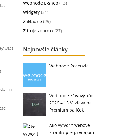
Webnode E-shop
(13)
fa,
Widgety
(31)
Základné
(25)
Zdroje zdarma
(27)
)
ový web
Najnovšie články
Webnode Recenzia
ť
ka, či
Webnode zľavový kód
2026 – 15 % zľava na
etci
Premium balíček
Ako vytvoriť webové
stránky pre prenájom