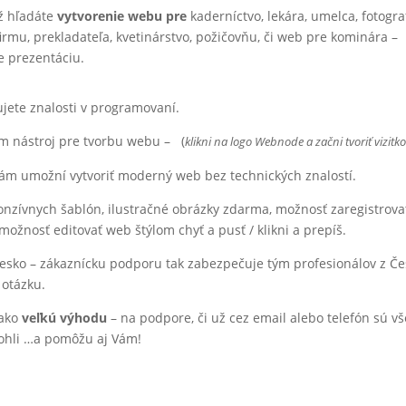
už hľadáte
vytvorenie webu pre
kaderníctvo, lekára, umelca, fotogra
irmu, prekladateľa, kvetinárstvo, požičovňu, či web pre kominára –
e prezentáciu.
jete znalosti v programovaní.
ím nástroj pre tvorbu webu –
(
klikni na logo Webnode a začni tvoriť vizitk
Vám umožní vytvoriť moderný web bez technických znalostí.
onzívnych šablón, ilustračné obrázky zdarma, možnosť zaregistrova
ožnosť editovať web štýlom chyť a pusť / klikni a prepíš.
, Česko – zákaznícku podporu tak zabezpečuje tým profesionálov z Čes
 otázku.
ako
veľkú výhodu
– na podpore, či už cez email alebo telefón sú vš
mohli …a pomôžu aj Vám!