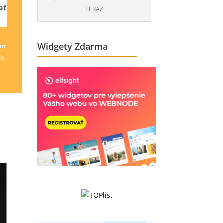
ať
TERAZ
Widgety Zdarma
ím
ch