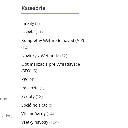
Kategórie
Emaily
(3)
Google
(11)
Kompletný Webnode návod (A-Z)
(12)
Novinky z Webnode
(12)
Optimalizácia pre vyhľadávače
(SEO)
(5)
PPC
(4)
Recenzie
(6)
Scripty
(18)
ešnom
Sociálne siete
(9)
Videonávody
(14)
zitky“,
Všetky návody
(104)