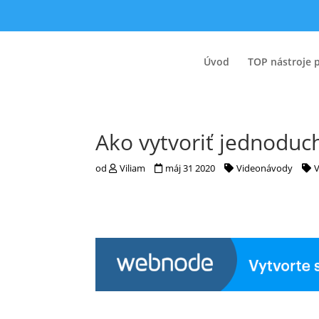
Úvod
TOP nástroje 
Ako vytvoriť jednoduc
od
Viliam
máj 31 2020
Videonávody